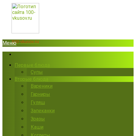
100-vkusov.ru
Меню
Первые блюда
Супы
Вторые блюда
Вареники
Гарниры
Гуляш
Запеканки
Зразы
Каши
Котлеты