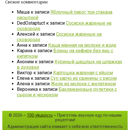
Свежие комментарии
Маша
к записи
Яблочный пирог три стакана
насыпной
DedOstaptuct
к записи
Сосиски жареные на
сковороде
Алексей
к записи
Сосиски жареные на
сковороде
Анна
к записи
Каша манная на молоке и воде
Карина
к записи
Блины на кефире без яиц с
кипятком
Аноним
к записи
Куриный шашлык на шпажках
в духовке
Виктор
к записи
Картошка жареная с яйцом
Елена
к записи
Суп харчо из свинины с рисом
Алена
к записи
Желе из молока с желатином
Вероника
к записи
Баклажановые рулетики с
сыром и чесноком
©
2026
~
100-vkusov.ru
~ Приготовь вкусную еду по нашим
рецептам!
Администрация сайта снимает с себя всю ответственность