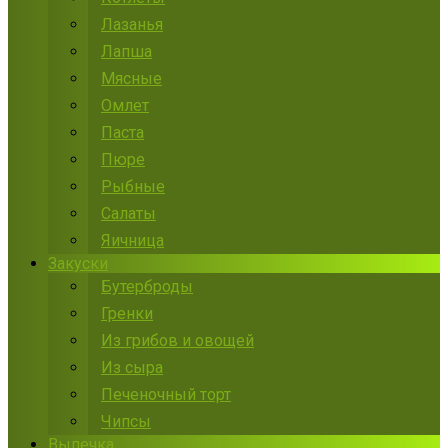
Лазанья
Лапша
Мясные
Омлет
Паста
Пюре
Рыбные
Салаты
Яичница
Закуски
Бутерброды
Гренки
Из грибов и овощей
Из сыра
Печеночный торт
Чипсы
Выпечка