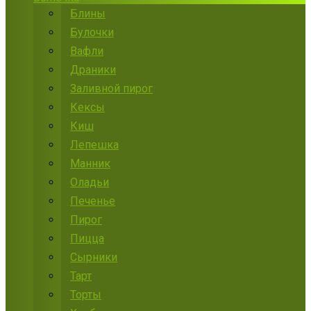
Блины
Булочки
Вафли
Драники
Заливной пирог
Кексы
Киш
Лепешка
Манник
Оладьи
Печенье
Пирог
Пицца
Сырники
Тарт
Торты