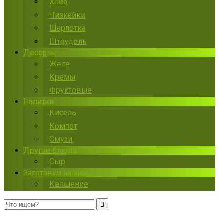
Хлеб
Чизкейки
Шарлотка
Штрудель
Десерты
Желе
Кремы
Фруктовые
Напитки
Кисель
Компот
Смузи
Другие блюда
Сыр
Заготовки на зиму
Квашение