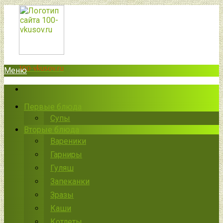
100-vkusov.ru
Меню
Первые блюда
Супы
Вторые блюда
Вареники
Гарниры
Гуляш
Запеканки
Зразы
Каши
Котлеты