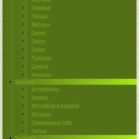
Лазанья
Лапша
Мясные
Омлет
Паста
Пюре
Рыбные
Салаты
Яичница
Закуски
Бутерброды
Гренки
Из грибов и овощей
Из сыра
Печеночный торт
Чипсы
Выпечка