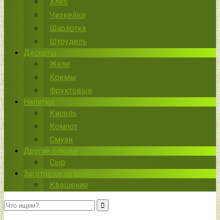
Хлеб
Чизкейки
Шарлотка
Штрудель
Десерты
Желе
Кремы
Фруктовые
Напитки
Кисель
Компот
Смузи
Другие блюда
Сыр
Заготовки на зиму
Квашение