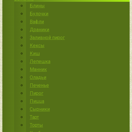
Блины
Булочки
Вафли
Драники
Заливной пирог
Кексы
Киш
Лепешка
Манник
Оладьи
Печенье
Пирог
Пицца
Сырники
Тарт
Торты