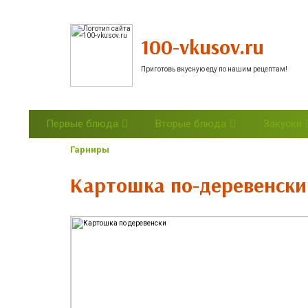
100-vkusov.ru
Приготовь вкусную еду по нашим рецептам!
Первые блюда
Вторые блюда
Закуски
Гарниры
Картошка по-деревенски