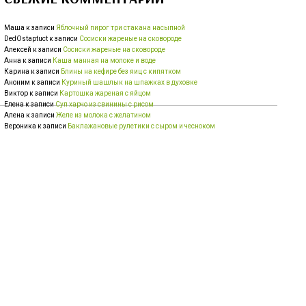
Маша
к записи
Яблочный пирог три стакана насыпной
DedOstaptuct
к записи
Сосиски жареные на сковороде
Алексей
к записи
Сосиски жареные на сковороде
Анна
к записи
Каша манная на молоке и воде
Карина
к записи
Блины на кефире без яиц с кипятком
Аноним
к записи
Куриный шашлык на шпажках в духовке
Виктор
к записи
Картошка жареная с яйцом
Елена
к записи
Суп харчо из свинины с рисом
Алена
к записи
Желе из молока с желатином
Вероника
к записи
Баклажановые рулетики с сыром и чесноком