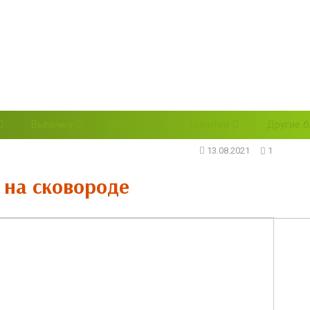
Выпечка
Десерты
Напитки
Другие 
13.08.2021
1
 на сковороде