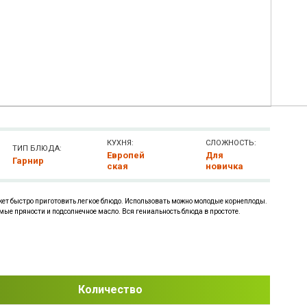
КУХНЯ:
СЛОЖНОСТЬ:
ТИП БЛЮДА:
Европей
Для
Гарнир
ская
новичка
ожет быстро приготовить легкое блюдо. Использовать можно молодые корнеплоды.
ые пряности и подсолнечное масло. Вся гениальность блюда в простоте.
Количество