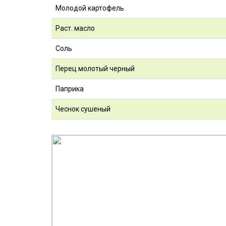
Молодой картофель
Раст. масло
Соль
Перец молотый черный
Паприка
Чеснок сушеный