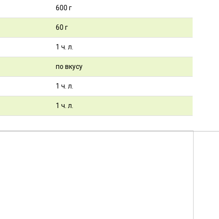
600 г
60 г
1 ч. л.
по вкусу
1 ч. л.
1 ч. л.