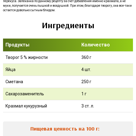
перекуса. Запеканка по данному рецепту за счет добавления именно крахмала, а не
муки, получается очень пышной и воздушной. При этом, благодаря творогу, она все-таки
остается довольно сытным блюдом.
Ингредиенты
Продукты
Количество
Творог 5 % жирности
360 г
Яйца
4 шт.
Сметана
250 г
Сахарозаменитель
1 г
Крахмал кукурузный
3 ст. л.
Пищевая ценность на 100 г: