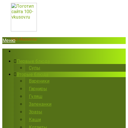
100-vkusov.ru
Меню
Первые блюда
Супы
Вторые блюда
Вареники
Гарниры
Гуляш
Запеканки
Зразы
Каши
Котлеты