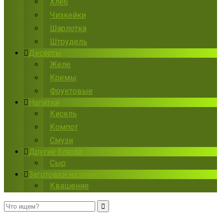
Хлеб
Чизкейки
Шарлотка
Штрудель
Десерты
Желе
Кремы
Фруктовые
Напитки
Кисель
Компот
Смузи
Другие блюда
Сыр
Заготовки на зиму
Квашение