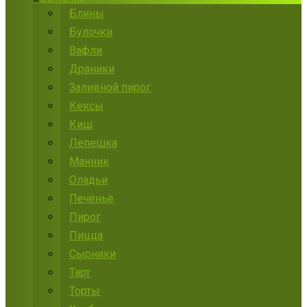
Блины
Булочки
Вафли
Драники
Заливной пирог
Кексы
Киш
Лепешка
Манник
Оладьи
Печенье
Пирог
Пицца
Сырники
Тарт
Торты