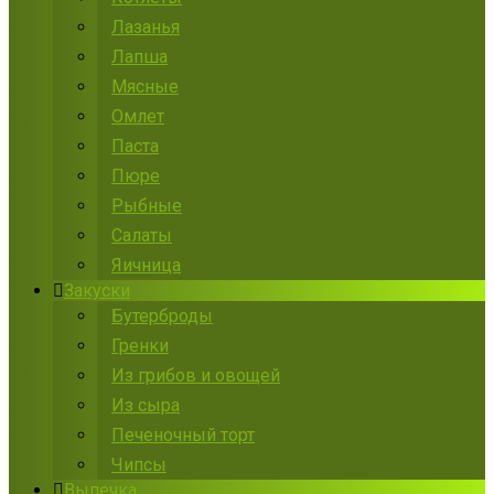
Лазанья
Лапша
Мясные
Омлет
Паста
Пюре
Рыбные
Салаты
Яичница
Закуски
Бутерброды
Гренки
Из грибов и овощей
Из сыра
Печеночный торт
Чипсы
Выпечка